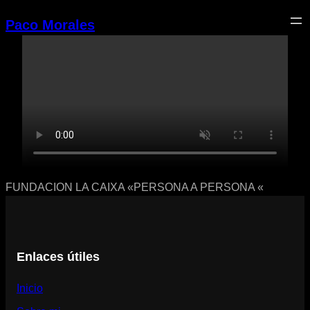
Saltar
Paco Morales
al
contenido
FUNDACION LA CAIXA «PERSONA A PERSONA «
Enlaces útiles
Inicio